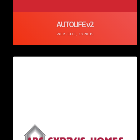
AUTOLIFE v2
WEB-SITE, CYPRUS